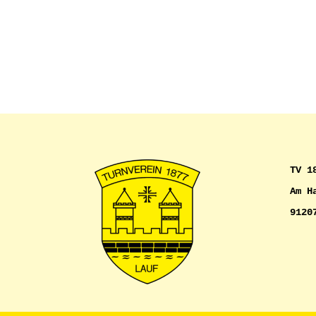
TV 1
Am H
9120