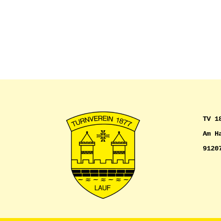
TV 1
Am H
9120